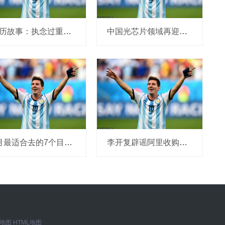
亲历故事：执念过重成了替身
中国光芯片领域再迎重大进展，江苏/四川等地集体“追光”
5月最适合去的7个目的地, 风光好, 节庆嗨, 每一个都好玩
李开复辟谣阿里收购零一万物：谣言散播的快，撤的也快
S地图
HTML地图