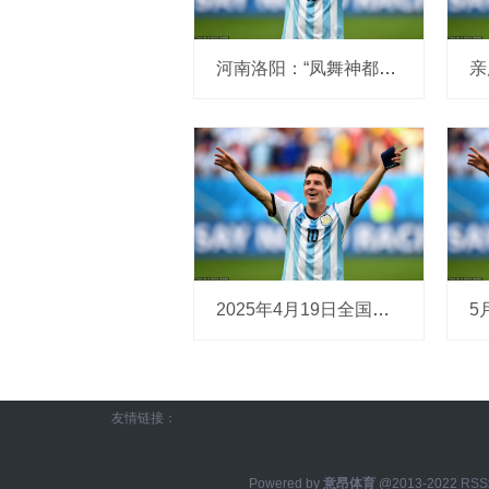
河南洛阳：“凤舞神都”吸引八方游客_韦龙飞_演出_实景
2025年4月19日全国主要批发市场桃子价格行情
友情链接：
Powered by
意昂体育
@2013-2022
RS